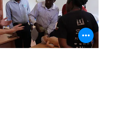
Doorlopend medisch
onderwijs
Voortdurende training en
opleiding van
gezondheidswerkers